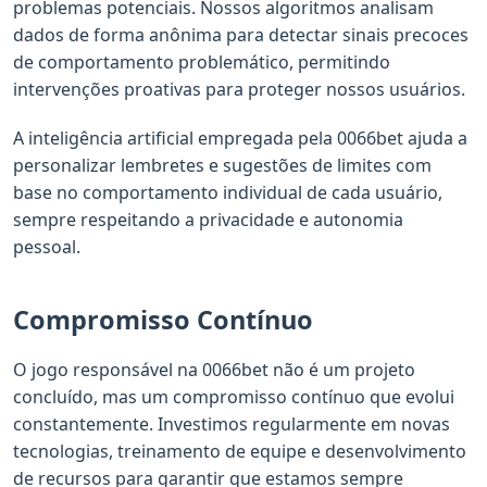
problemas potenciais. Nossos algoritmos analisam
dados de forma anônima para detectar sinais precoces
de comportamento problemático, permitindo
intervenções proativas para proteger nossos usuários.
A inteligência artificial empregada pela 0066bet ajuda a
personalizar lembretes e sugestões de limites com
base no comportamento individual de cada usuário,
sempre respeitando a privacidade e autonomia
pessoal.
Compromisso Contínuo
O jogo responsável na 0066bet não é um projeto
concluído, mas um compromisso contínuo que evolui
constantemente. Investimos regularmente em novas
tecnologias, treinamento de equipe e desenvolvimento
de recursos para garantir que estamos sempre