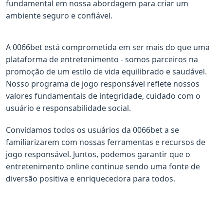
fundamental em nossa abordagem para criar um
ambiente seguro e confiável.
A 0066bet está comprometida em ser mais do que uma
plataforma de entretenimento - somos parceiros na
promoção de um estilo de vida equilibrado e saudável.
Nosso programa de jogo responsável reflete nossos
valores fundamentais de integridade, cuidado com o
usuário e responsabilidade social.
Convidamos todos os usuários da 0066bet a se
familiarizarem com nossas ferramentas e recursos de
jogo responsável. Juntos, podemos garantir que o
entretenimento online continue sendo uma fonte de
diversão positiva e enriquecedora para todos.