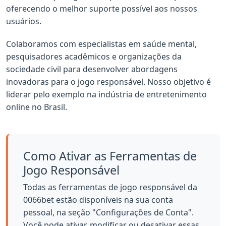
oferecendo o melhor suporte possível aos nossos
usuários.
Colaboramos com especialistas em saúde mental,
pesquisadores acadêmicos e organizações da
sociedade civil para desenvolver abordagens
inovadoras para o jogo responsável. Nosso objetivo é
liderar pelo exemplo na indústria de entretenimento
online no Brasil.
Como Ativar as Ferramentas de
Jogo Responsável
Todas as ferramentas de jogo responsável da
0066bet estão disponíveis na sua conta
pessoal, na seção "Configurações de Conta".
Você pode ativar, modificar ou desativar essas