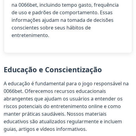
na 0066bet, incluindo tempo gasto, frequência
de uso e padrões de comportamento. Essas
informações ajudam na tomada de decisões
conscientes sobre seus hábitos de
entretenimento.
Educação e Conscientização
A educação é fundamental para o jogo responsável na
0066bet. Oferecemos recursos educacionais
abrangentes que ajudam os usuários a entender os
riscos potenciais do entretenimento online e como
manter práticas saudáveis. Nossos materiais
educativos são atualizados regularmente e incluem
guias, artigos e vídeos informativos.