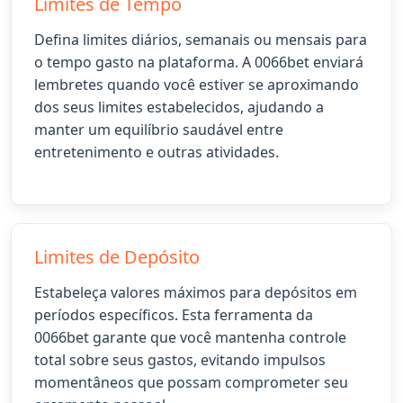
Limites de Tempo
Defina limites diários, semanais ou mensais para
o tempo gasto na plataforma. A 0066bet enviará
lembretes quando você estiver se aproximando
dos seus limites estabelecidos, ajudando a
manter um equilíbrio saudável entre
entretenimento e outras atividades.
Limites de Depósito
Estabeleça valores máximos para depósitos em
períodos específicos. Esta ferramenta da
0066bet garante que você mantenha controle
total sobre seus gastos, evitando impulsos
momentâneos que possam comprometer seu