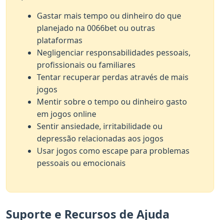
Gastar mais tempo ou dinheiro do que
planejado na 0066bet ou outras
plataformas
Negligenciar responsabilidades pessoais,
profissionais ou familiares
Tentar recuperar perdas através de mais
jogos
Mentir sobre o tempo ou dinheiro gasto
em jogos online
Sentir ansiedade, irritabilidade ou
depressão relacionadas aos jogos
Usar jogos como escape para problemas
pessoais ou emocionais
Suporte e Recursos de Ajuda