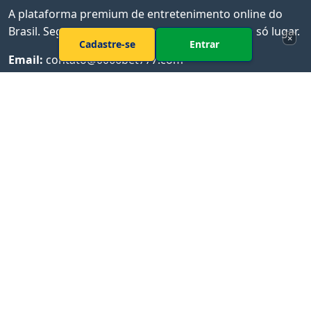
A plataforma premium de entretenimento online do
Brasil. Segurança, qualidade e diversão em um só lugar.
×
Cadastre-se
Entrar
Email:
contato@0066bet777.com
Navegação
Sinuca
Sobre o Portão do Dragão
Color Game
Salto ornamental
Jogos
Aviator
Monster Mine
Black jack